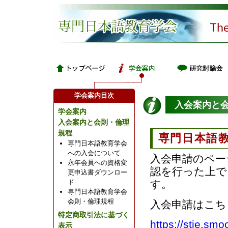
学会案内目次
入会案内と
学会案内
入会案内と会則・倫理
規程
専門日本語
専門日本語教育学会
への入会について
入会申請のペー
永年会員への資格変
認を行った上で
更申込書ダウンロー
す。
ド
専門日本語教育学会
会則・倫理規程
入会申請はこち
特定商取引法に基づく
https://stje.smo
表示